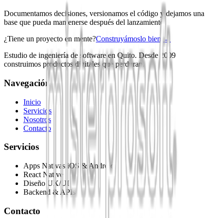
Documentamos decisiones, versionamos el código y dejamos una
base que pueda mantenerse después del lanzamiento.
¿Tiene un proyecto en mente?
Construyámoslo bien.
→
Estudio de ingeniería de software en Quito. Desde 2009
construimos productos digitales que perduran.
Navegación
Inicio
Servicios
Nosotros
Contacto
Servicios
Apps Nativas iOS & Android
React Native
Diseño UX/UI
Backend & APIs
Contacto