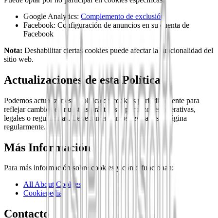
Google Analytics:
Complemento de exclusión
Facebook: Configuración de anuncios en su cuenta de
Facebook
Nota:
Deshabilitar ciertas cookies puede afectar la funcionalidad del
sitio web.
Actualizaciones de esta Política
Podemos actualizar esta política de cookies periódicamente para
reflejar cambios en nuestras prácticas o por razones operativas,
legales o regulatorias. Le recomendamos revisar esta página
regularmente.
Más Información
Para más información sobre cookies y cómo funcionan:
All About Cookies
Cookiepedia
Contacto