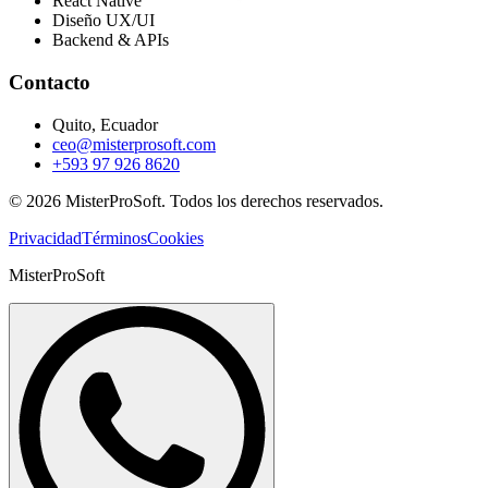
React Native
Diseño UX/UI
Backend & APIs
Contacto
Quito, Ecuador
ceo@misterprosoft.com
+593 97 926 8620
©
2026
MisterProSoft. Todos los derechos reservados.
Privacidad
Términos
Cookies
MisterProSoft