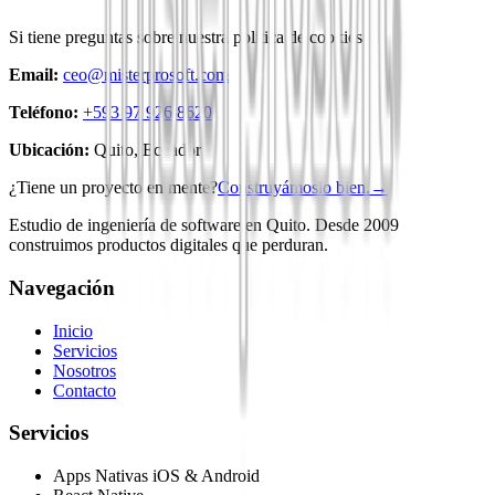
Si tiene preguntas sobre nuestra política de cookies:
Email:
ceo@misterprosoft.com
Teléfono:
+593 97 926 8620
Ubicación:
Quito, Ecuador
¿Tiene un proyecto en mente?
Construyámoslo bien.
→
Estudio de ingeniería de software en Quito. Desde 2009
construimos productos digitales que perduran.
Navegación
Inicio
Servicios
Nosotros
Contacto
Servicios
Apps Nativas iOS & Android